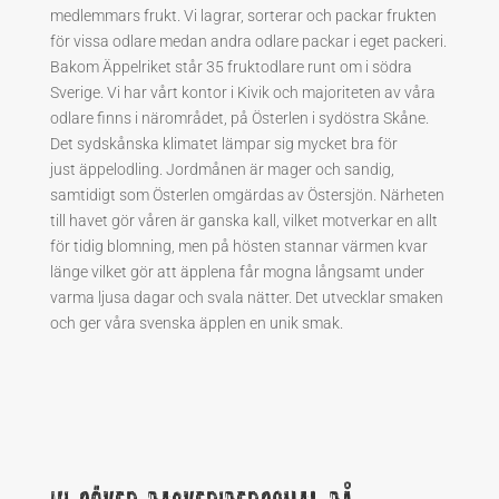
medlemmars frukt. Vi lagrar, sorterar och packar frukten
för vissa odlare medan andra odlare packar i eget packeri.
Bakom
Äppelriket
står 35 fruktodlare runt om i södra
Sverige. Vi har vårt kontor i Kivik och majoriteten av våra
odlare finns i närområdet, på Österlen i sydöstra Skåne.
Det sydskånska klimatet lämpar sig mycket bra för
just
äppelodling
. Jordmånen är mager och sandig,
samtidigt som Österlen omgärdas av Östersjön. Närheten
till havet gör våren är ganska kall, vilket motverkar en allt
för tidig blomning, men på hösten stannar värmen kvar
länge vilket gör att äpplena får mogna långsamt under
varma ljusa dagar och svala nätter. Det utvecklar smaken
och ger våra svenska äpplen en unik smak.