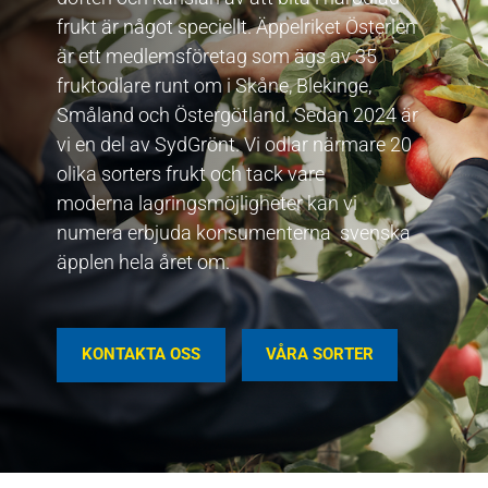
frukt är något speciellt.
Äppelriket
Österlen
är ett medlemsföretag som ägs av 35
fruktodlare runt om i Skåne, Blekinge,
Småland och Östergötland. Sedan 2024 är
vi en del av SydGrönt. Vi odlar närmare 20
olika sorters frukt och tack vare
moderna
lagringsmöjligheter
kan vi
numera erbjuda konsumenterna svenska
äpplen hela året om.
KONTAKTA OSS
VÅRA SORTER