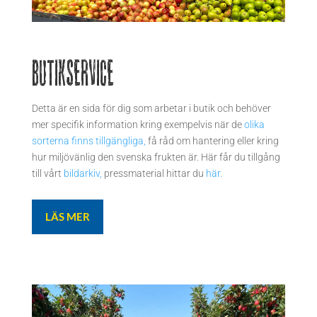
Butikservice
Detta är en sida för dig som arbetar i
butik
och behöver
mer specifik information kring exempelvis när de
olika
sorterna finns tillgängliga
,
få råd om hantering eller kring
hur miljövänlig den svenska frukten är. Här får du tillgång
till vårt
bildarkiv,
pressmaterial hittar du
här.
LÄS MER