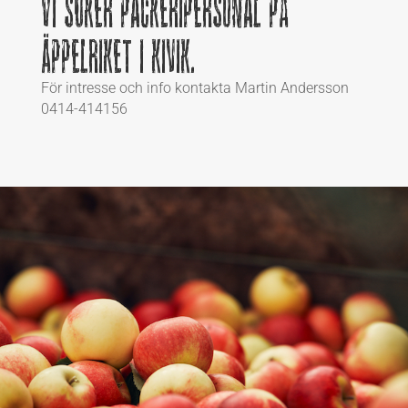
Vi söker packeripersonal på
Äppelriket i Kivik.
För intresse och info kontakta Martin Andersson
0414-414156