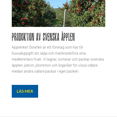
P
roduktion av svenska äpplen
Äppelriket
Österlen är ett företag som har till
huvuduppgift att sälja och marknadsföra sina
medlemmars frukt. Vi lagrar, sorterar och packar svenska
äpplen, päron, plommon och
bigaråer
för vissa odlare
medan andra odlare packar i eget packeri.
LÄS MER