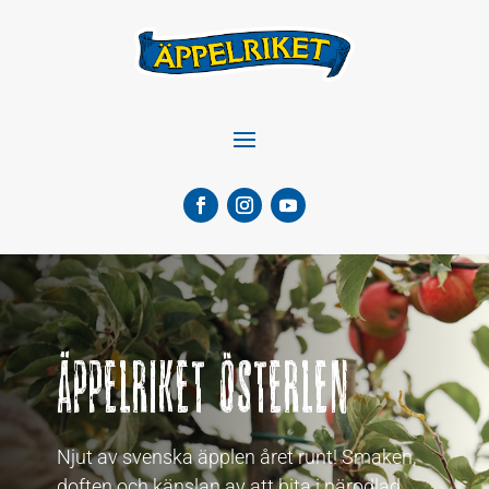
Äppelriket Österlen
Njut av svenska äpplen året runt! Smaken,
doften och känslan av att bita i närodlad