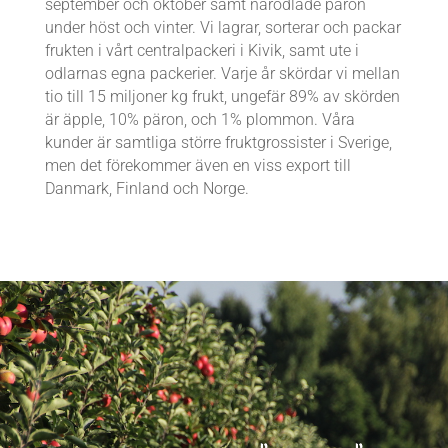
september och oktober samt närodlade päron
under höst och vinter. Vi lagrar, sorterar och packar
frukten i vårt centralpackeri i Kivik, samt ute i
odlarnas egna packerier. Varje år skördar vi mellan
tio till 15 miljoner kg frukt, ungefär 89% av skörden
är äpple, 10% päron, och 1% plommon. Våra
kunder är samtliga större fruktgrossister i Sverige,
men det förekommer även en viss export till
Danmark, Finland och Norge.