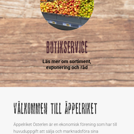
BUTIKSERVICE
Läs mer om
sortiment,
exponering och råd
VÄlkommen
till äppelriket
Ä
ppelriket
Österlen är en ekonomisk förening som har till
huvuduppgift att sälja och marknadsföra sina