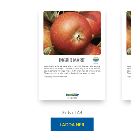
Skriv ut A4
LADDA NER