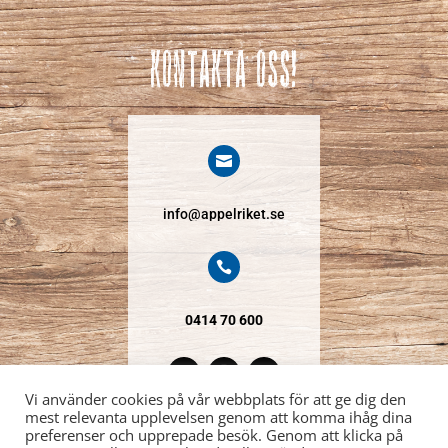
Kontakta oss!

info@appelriket.se

0414 70 600
Vi använder cookies på vår webbplats för att ge dig den
mest relevanta upplevelsen genom att komma ihåg dina
preferenser och upprepade besök. Genom att klicka på
